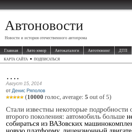
Автоновости
Новости и история отечественного автопрома
Главная
Авто юмор
Автокаталоги
Автотюнинг
ДТП
КАРТА САЙТА
ПОДПИСАТЬСЯ
….
Август 15, 2014
от
Денис Ряполов
(
10000
голос, average:
5
out of
5
)
Стали известны некоторые подробности
второго поколения: автомобиль больше
н
собираться из ВАЗовских машинокомплек
новую платформу, лицензионный двигате