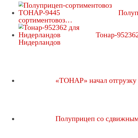
Полуп
сортиментовоз…
Тонар-952362
Нидерландов
«ТОНАР» начал отгрузк
Полуприцеп со сдвижны