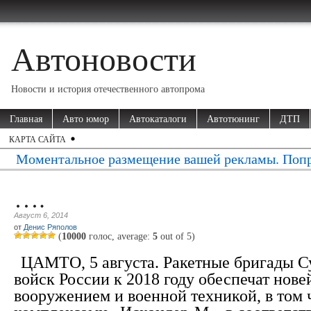
Автоновости
Новости и история отечественного автопрома
Главная
Авто юмор
Автокаталоги
Автотюнинг
ДТП
КАРТА САЙТА
Моментальное размещение вашей рекламы. Попр
….
Август 6, 2014
от
Денис Ряполов
(
10000
голос, average:
5
out of
5
)
ЦАМТО, 5 августа. Ракетные бригады 
войск России к 2018 году обеспечат нов
вооружением и военной техникой, в том