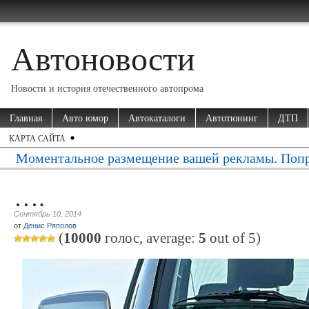
Автоновости
Новости и история отечественного автопрома
Главная
Авто юмор
Автокаталоги
Автотюнинг
ДТП
КАРТА САЙТА
Моментальное размещение вашей рекламы. Попр
….
Сентябрь 10, 2014
от
Денис Ряполов
(
10000
голос, average:
5
out of
5
)