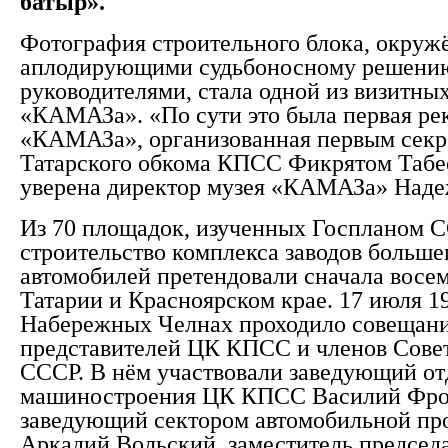
батыр».
Фотография строительного блока, окруж
аплодирующими судьбоносному решени
руководителями, стала одной из визитны
«КАМАЗа». «По сути это была первая ре
«КАМАЗа», организованная первым секр
Татарского обкома КПСС Фикрятом Табе
уверена директор музея «КАМАЗа» Наде
Из 70 площадок, изученных Госпланом С
строительство комплекса заводов больш
автомобилей претендовали сначала восемь
Татарии и Красноярском крае. 17 июля 19
Набережных Челнах проходило совещан
представителей ЦК КПСС и членов Сове
СССР. В нём участвовали заведующий о
машиностроения ЦК КПСС Василий Фро
заведующий сектором автомобильной п
Аркадий Вольский, заместитель председ