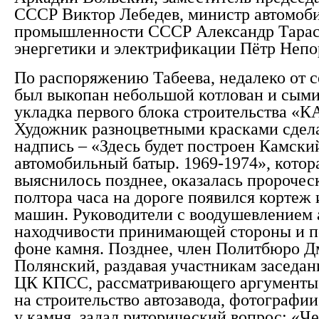
СССР Виктор Лебедев, министр автомоб
промышленности СССР Александр Тарас
энергетики и электрификации Пётр Неп
По распоряжению Табеева, недалеко от 
был выкопан небольшой котлован и сым
укладка первого блока строительства «
Художник разноцветными красками сдел
надпись – «Здесь будет построен Камски
автомобильный батыр. 1969-1974», котора
выяснилось позднее, оказалась пророчес
полтора часа на дороге появился кортеж 
машин. Руководители с воодушевлением
находчивости принимающей стороны и п
фоне камня. Позднее, член Политбюро 
Полянский, раздавая участникам заседа
ЦК КПСС, рассматривающего аргументы
на строительство автозавода, фотографи
у камня, задал риторический вопрос: «Че