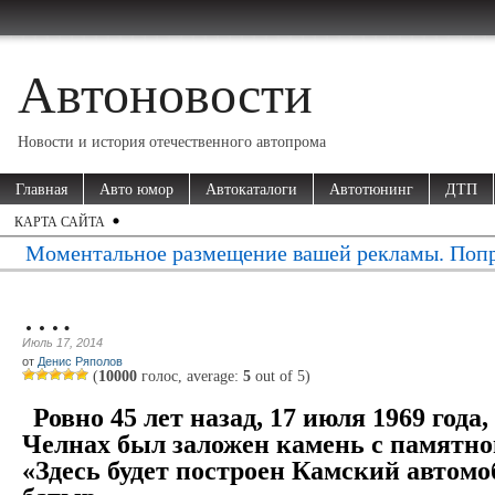
Автоновости
Новости и история отечественного автопрома
Главная
Авто юмор
Автокаталоги
Автотюнинг
ДТП
КАРТА САЙТА
Моментальное размещение вашей рекламы. Попр
….
Июль 17, 2014
от
Денис Ряполов
(
10000
голос, average:
5
out of
5
)
Ровно 45 лет назад, 17 июля 1969 год
Челнах был заложен камень с памятн
«Здесь будет построен Камский автом