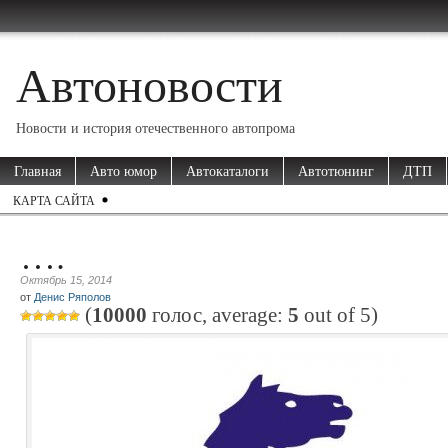
Автоновости
Новости и история отечественного автопрома
Главная
Авто юмор
Автокаталоги
Автотюнинг
ДТП
КАРТА САЙТА
….
Октябрь 15, 2014
от
Денис Ряполов
(
10000
голос, average:
5
out of
5
)