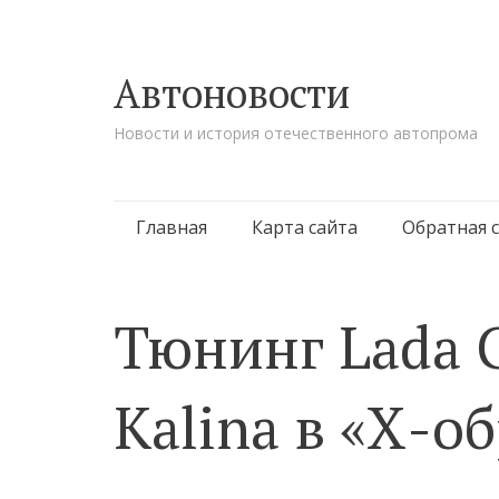
Автоновости
Новости и история отечественного автопрома
Перейти к содержимому
Главная
Карта сайта
Обратная 
Тюнинг Lada G
Кalina в «Х-о