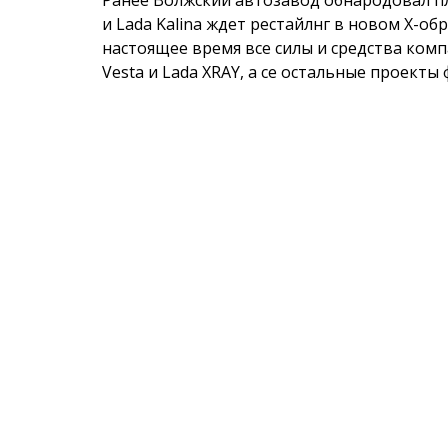
Ранее Волжский автозавод обнародовал пл
и Lada Kalina ждет рестайлнг в новом Х-об
настоящее время все силы и средства ком
Vesta и Lada XRAY, а се остальные проект