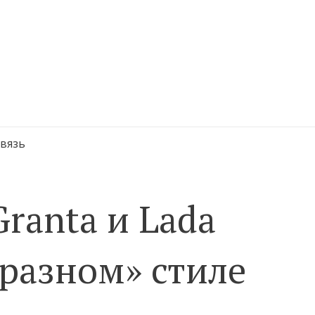
связь
ranta и Lada
бразном» стиле