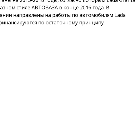
аны на 2015-2018 годы, согласно которым Lada Granta
разном стиле АВТОВАЗА в конце 2016 года. В
пании направлены на работы по автомобилям Lada
ы финансируются по остаточному принципу.