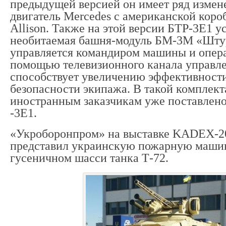
предыдущей версией он имеет ряд измен
двигатель Mercedes с американской коро
Allison. Также на этой версии БТР-3Е1 у
необитаемая башня-модуль БМ-3М «Шту
управляется командиром машины и опер
помощью телевизионного канала управле
способствует увеличению эффективности
безопасности экипажа. В такой комплек
иностранным заказчикам уже поставлено
-3Е1.
«Укроборонпром» на выставке KADEX-2
представил украинскую пожарную маши
гусеничном шасси танка Т-72.