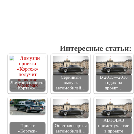
Интересные статьи:
Серийный
В 2015—2016
Лимузин проекта
выпуск
годах на
«Кортеж»…
автомобилей…
проект…
АВТОВАЗ
Проект
Опытная партия
примет участие
«Кортеж»
автомобилей…
в проекте