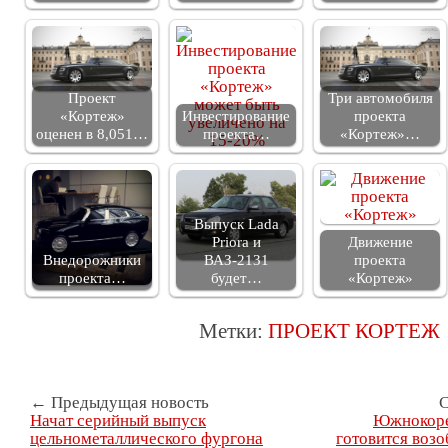
Проект
Три автомобиля
«Кортеж»
Инвестирование
проекта
оценен в 8,051…
проекта…
«Кортеж»…
Выпуск Lada
Priora и
Движение
Внедорожники
ВАЗ-2131
проекта
проекта…
будет…
«Кортеж»
Метки:
ПРОЕКТ КОРТЕЖ
← Предыдущая новость
С
Начат серийный выпуск
Южнокоре
цельнометаллического фургона
готовится воз