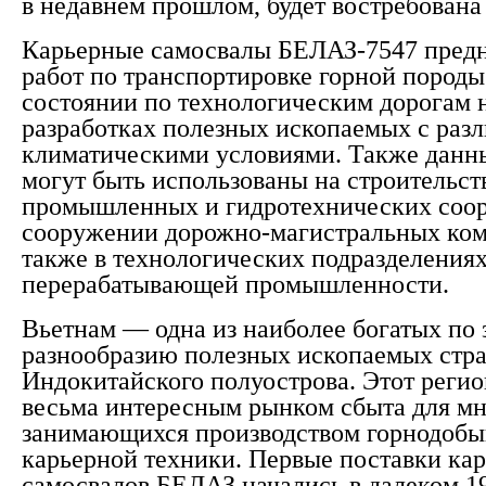
в недавнем прошлом, будет востребована
Карьерные самосвалы БЕЛАЗ-7547 предн
работ по транспортировке горной пород
состоянии по технологическим дорогам 
разработках полезных ископаемых с раз
климатическими условиями. Также данн
могут быть использованы на строительс
промышленных и гидротехнических соо
сооружении дорожно-магистральных ком
также в технологических подразделения
перерабатывающей промышленности.
Вьетнам — одна из наиболее богатых по 
разнообразию полезных ископаемых стр
Индокитайского полуострова. Этот регио
весьма интересным рынком сбыта для мн
занимающихся производством горнодоб
карьерной техники. Первые поставки ка
самосвалов БЕЛАЗ начались в далеком 196