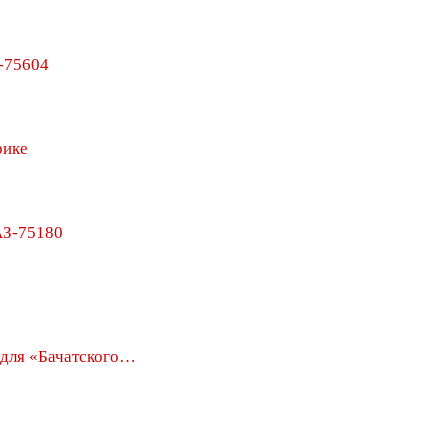
-75604
рике
З-75180
для «Бачатского…