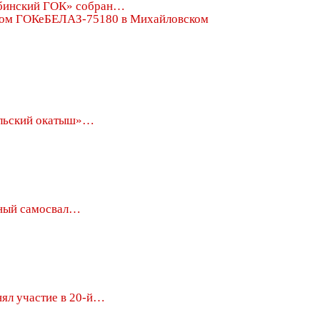
бинский ГОК» собран…
БЕЛАЗ-75180 в Михайловском
льский окатыш»…
ный самосвал…
ял участие в 20-й…