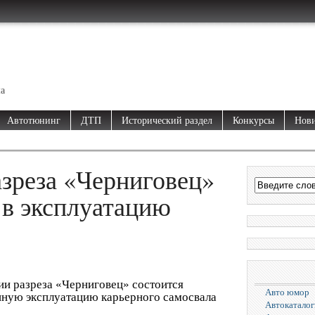
ма
Автотюнинг
ДТП
Исторический раздел
Конкурсы
Нови
азреза «Черниговец»
 в эксплуатацию
ии разреза «Черниговец» состоится
Авто юмор
ную эксплуатацию карьерного самосвала
Автокаталог