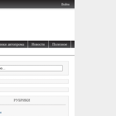
Войти
нки автопрома
Новости
Полезное
РУБРИКИ
и