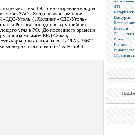
Автотюнинг
ДТП
подъемностью 450 тонн отправлен в адрес
Исторически
 в состав ЗАО «Холдинговая компания
Конкурсы
К «СДС-Уголь»). Холдинг «СДС-Уголь»
Новинки ав
трасли России, это один из крупнейших
Новости
сующего угля в РФ. До последнего времени
Обновления 
«грузоподъемными» БЕЛАЗами,
Разное
десять карьерных самосвалов БЕЛАЗ-75601
Реклама
кже карьерный самосвал БЕЛАЗ-75604
Ремонт авто
Обратная св
НАША