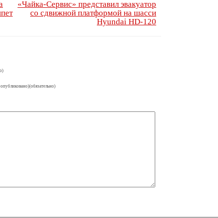
а
«Чайка-Сервис» представил эвакуатор
ипет
со сдвижной платформой на шасси
Hyundai HD-120
о)
 опубликовано)(обязательно)