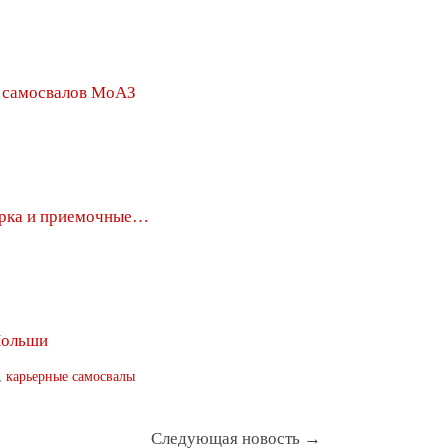
 самосвалов МоАЗ
орка и приемочные…
Польши
,
карьерные самосвалы
Следующая новость →