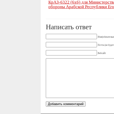
КрАЗ-6322 (6х6) для Министерств
обороны Арабской Республики Ег
Написать ответ
Имя(обязательн
Почта (не будет
Вебсайт