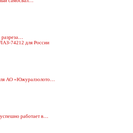
ный самосвал…
и разреза…
ЛАЗ-74212 для России
для АО «Южуралзолото…
успешно работает в…