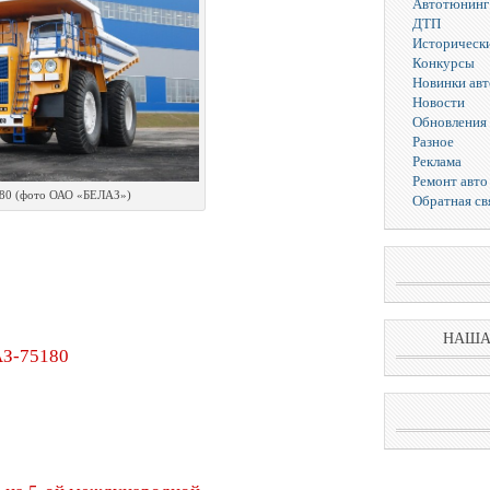
Автотюнинг
ДТП
Исторически
Конкурсы
Новинки ав
Новости
Обновления 
Разное
Реклама
Ремонт авто
80 (фото ОАО «БЕЛАЗ»)
Обратная св
НАША
З-75180