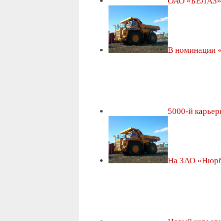
ОАО «БЕЛАЗ» 
В номинации
5000-й карье
На ЗАО «Нюр