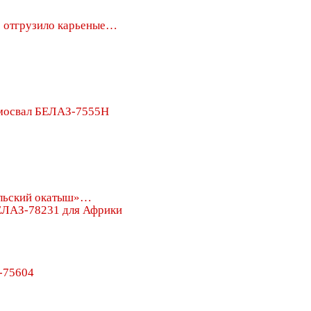
отгрузило карьеные…
мосвал БЕЛАЗ-7555H
льский окатыш»…
ЛАЗ-78231 для Африки
-75604