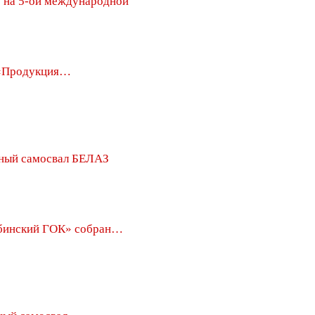
на 5-ой международной
 «Продукция…
рный самосвал БЕЛАЗ
бинский ГОК» собран…