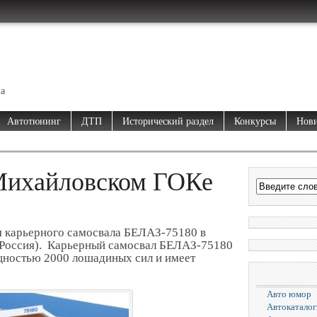
ма
Автотюнинг
ДТП
Исторический раздел
Конкурсы
Нови
Михайловском ГОКе
ия карьерного самосвала БЕЛАЗ-75180 в
 Россия). Карьерный самосвал БЕЛАЗ-75180
ностью 2000 лошадиных сил и имеет
Авто юмор
Автокаталог