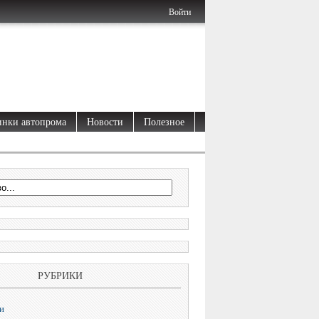
Войти
нки автопрома
Новости
Полезное
РУБРИКИ
и