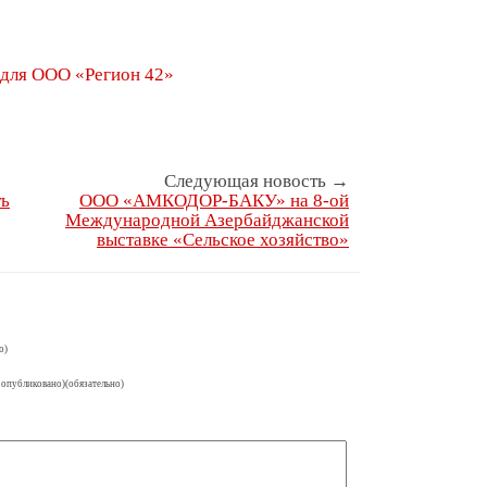
для ООО «Регион 42»
Следующая новость →
ть
ООО «АМКОДОР-БАКУ» на 8-ой
Международной Азербайджанской
выставке «Сельское хозяйство»
о)
 опубликовано)(обязательно)