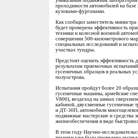
уникальная подвижная лаборатория
проходимости автомобилей на баз
кузовами-фургонами.
Как сообщил заместитель министра
будет проверена эффективность пр
техники и колесной военной автомо
совершении 500-километрового мар
специальных исследований и испыт
участках тундры.
Предстоит оценить эффективность д
результатам приемочных испытаний,
гусеничных образцов в реальных ус
полуострова.
Испытания пройдут более 20 образц
гусеничные машины, армейские снег
V800), вездеход на шинах сверхниз
кабиной, двухзвенные гусеничные 
и ДТ-30П, автомобили многоцелев
подвижные мастерские и средства э
жизнеобеспечения в виде быстрово
В этом году Научно-исследователь
техники уже была проведена экспед