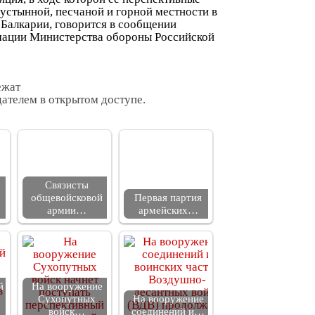
устынной, песчаной и горной местности в
Балкарии, говорится в сообщении
мации Министерства обороны Российской
ежат
ателем в открытом доступе.
Связисты
общевойсковой
Первая партия
армии…
армейских…
й
На вооружение
Сухопутных
На вооружение
войск…
соединений и…