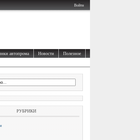
Войти
нки автопрома
Новости
Полезное
РУБРИКИ
и