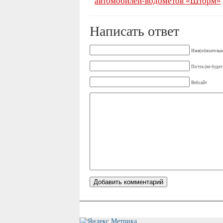
автомобилей-водометов «Шторм»
Написать ответ
Имя(обязательн
Почта (не будет
Вебсайт