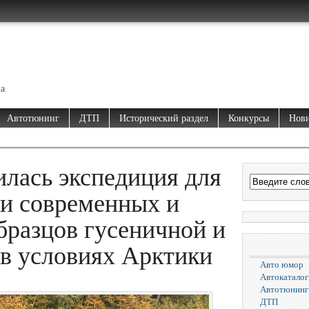
ма
Автотюнинг
ДТП
Исторический раздел
Конкурсы
Нови
илась экспедиция для
ки современных и
бразцов гусеничной и
 в условиях Арктики
Авто юмор
Автокаталог
Автотюнинг
ДТП