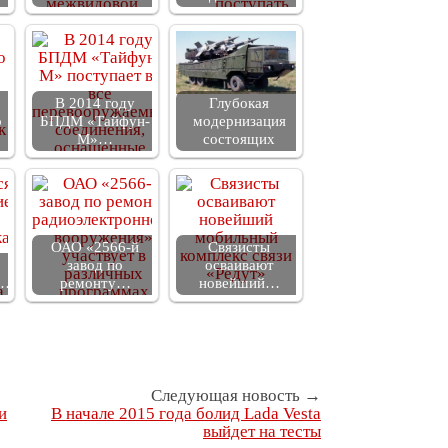
В 2014 году
Глубокая
о
БПДМ «Тайфун-
модернизация
М»…
состоящих
ОАО «2566-й
Связисты
завод по
осваивают
е…
ремонту…
новейший…
Следующая новость →
и
В начале 2015 года болид Lada Vesta
выйдет на тесты