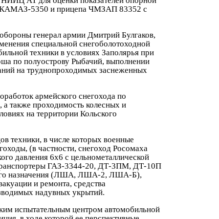
 НИИЦ АТ для оценки показателей опорной
е КАМАЗ-5350 и прицепа ЧМЗАП 83352 с
 обороны генерал армии Дмитрий Булгаков,
именения специальной снегоболотоходной
бильной техники в условиях Заполярья при
ша по полуострову Рыбачий, выполнении
аний на труднопроходимых заснеженных
оработок армейского снегохода по
 а также проходимость колесных и
ловиях на территории Кольского
ов техники, в числе которых военные
оходы, (в частности, снегоход Росомаха
кого давления 6х6 с цельнометаллической
транспортеры ГАЗ-3344-20, ДТ-3ПМ, ДТ-10П
ого назначения (ЛША, ЛША-2, ЛША-Б),
вакуации и ремонта, средства
зводимых надувных укрытий.
ским испытательным центром автомобильной
иция, в ходе которой ее перспективные