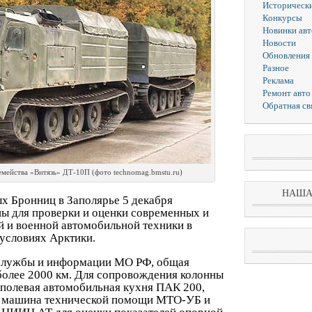
Исторически
Конкурсы
Новинки ав
Новости
Обновления 
Разное
Реклама
Ремонт авто
Обратная св
мейства «Витязь» ДТ-10П (фото technomag.bmstu.ru)
НАША
х Бронниц в Заполярье 5 декабря
ы для проверки и оценки современных и
 и военной автомобильной техники в
условиях Арктики.
-службы и информации МО РФ, общая
более 2000 км. Для сопровождения колонны
 полевая автомобильная кухня ПАК 200,
, машина технической помощи МТО-УБ и