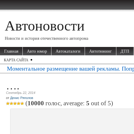
Автоновости
Новости и история отечественного автопрома
Главная
Авто юмор
Автокаталоги
Автотюнинг
ДТП
КАРТА САЙТА
Моментальное размещение вашей рекламы. Попр
….
Сентябрь 22, 2014
от
Денис Ряполов
(
10000
голос, average:
5
out of
5
)