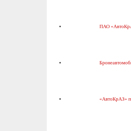
ПАО «АвтоКрА
Бронеавтомоб
«АвтоКрАЗ» 