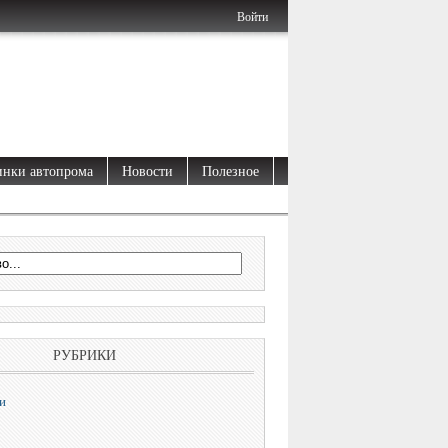
Войти
нки автопрома
Новости
Полезное
РУБРИКИ
и