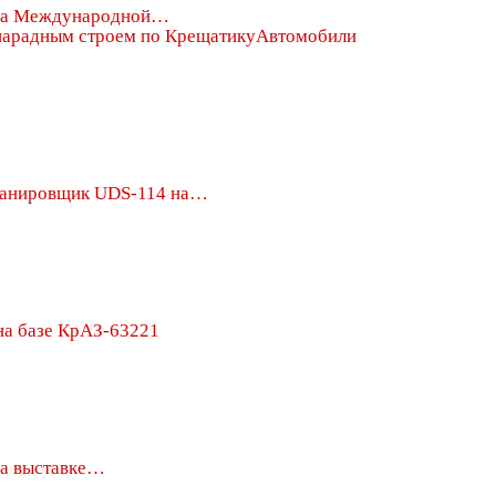
на Международной…
Автомобили
ланировщик UDS-114 на…
на базе КрАЗ-63221
а выставке…