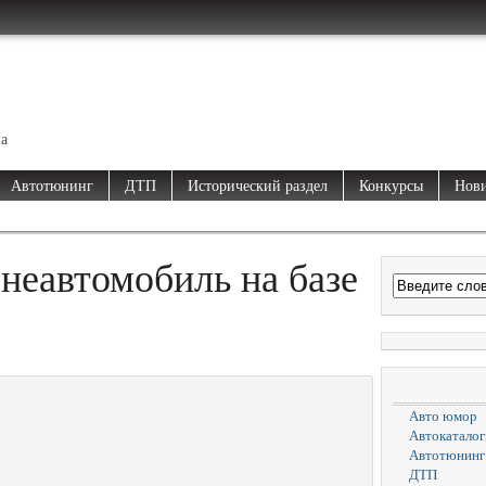
ма
Автотюнинг
ДТП
Исторический раздел
Конкурсы
Нови
неавтомобиль на базе
Авто юмор
Автокаталог
Автотюнинг
ДТП