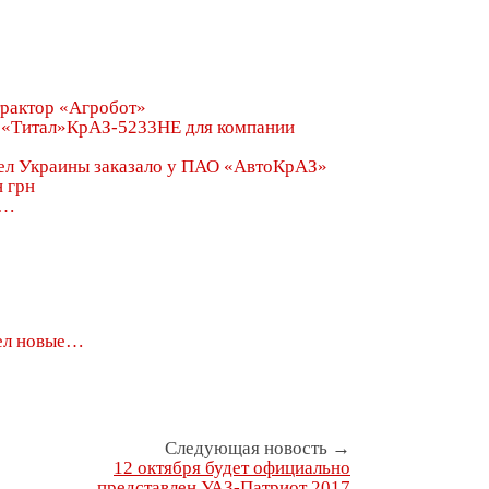
трактор «Агробот»
КрАЗ-5233НЕ для компании
л…
ел новые…
Следующая новость →
12 октября будет официально
представлен УАЗ-Патриот 2017