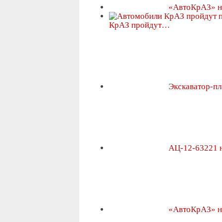
«АвтоКрАЗ» 
КрАЗ пройдут…
Экскаватор-п
АЦ-12-63221 
«АвтоКрАЗ» н