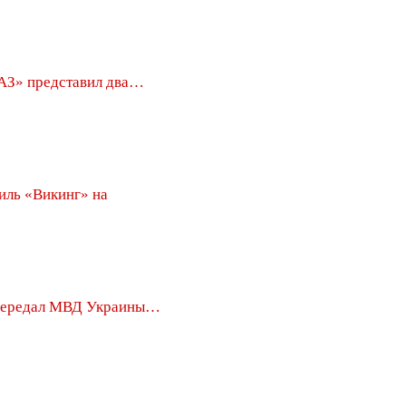
З» представил два…
иль «Викинг» на
передал МВД Украины…