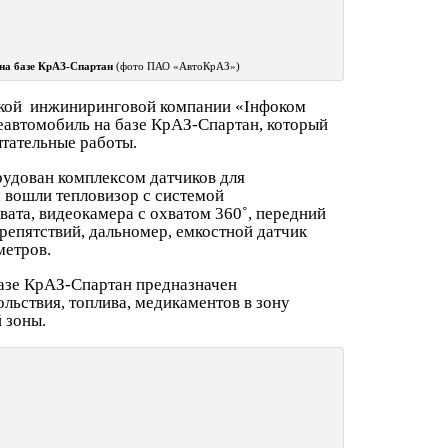
на базе КрАЗ-Спартан
(фото ПАО «АвтоКрАЗ»)
кой инжиниринговой компании «Інфоком
еавтомобиль на базе КрАЗ-Спартан, который
тательные работы.
удован комплексом датчиков для
х вошли тепловизор с системой
вата, видеокамера с охватом 360˚, передний
репятствий, дальномер, емкостной датчик
метров.
азе КрАЗ-Спартан предназначен
льствия, топлива, медикаментов в зону
 зоны.