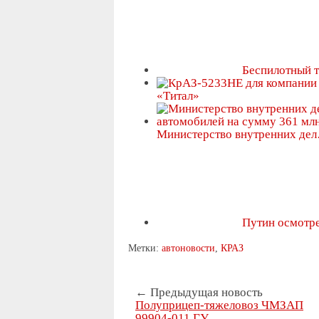
Беспилотный 
«Титал»
Министерство внутренних де
Путин осмотр
Метки:
автоновости
,
КРАЗ
← Предыдущая новость
Полуприцеп-тяжеловоз ЧМЗАП
99904-011 ГУ