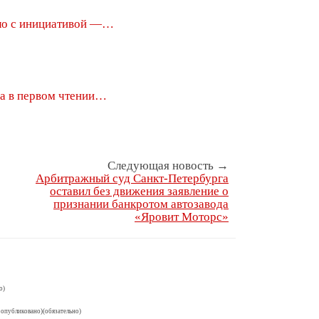
о с инициативой —…
да в первом чтении…
Следующая новость →
Арбитражный суд Санкт-Петербурга
оставил без движения заявление о
признании банкротом автозавода
«Яровит Моторс»
о)
 опубликовано)(обязательно)