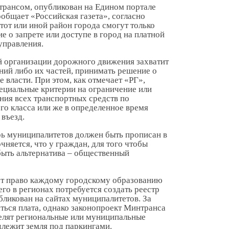
трансом, опубликован на Едином портале
ообщает «Российская газета», согласно
 тот или иной район города смогут только
 о запрете или доступе в город на платной
управления.
ой организации дорожного движения захватит
ий либо их частей, принимать решение о
 власти. При этом, как отмечает «РГ»,
ециальные критерии на ограничение или
ения всех транспортных средств по
го класса или же в определенное время
 въезд.
рь муниципалитетов должен быть прописан в
чняется, что у граждан, для того чтобы
быть альтернатива – общественный
ет право каждому городскому образованию
его в регионах потребуется создать реестр
бликован на сайтах муниципалитетов. За
ться плата, однако законопроект Минтранса
делят региональные или муниципальные
адлежит земля под паркингами.