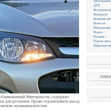
Автотюнинг
ДТП
Исторически
Конкурсы
Новинки ав
Новости
Обновления 
Разное
Реклама
Ремонт авто
Обратная св
НАША
публикованный Минтрансом, содержит
ок для регионов. Право ограничивать въезд
тавлено муниципалитетам.