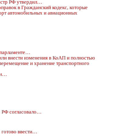
стр РФ утвердил…
 парламенте…
ли…
о РФ согласовало…
 готово ввести…