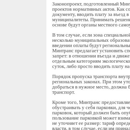
Законопроект, подготовленный Мин
проектов нормативных актов. Как с
документу, вводить плату за въезд в
муниципалитеты. Принимать решение
основе будут органы местного само
В том случае, если зона специальн
несколько муниципальных образован
введении оплаты будут региональные
Минтранс предлагает установить сп
запрет: в отношении въезда и движ
отдельным категориям экологическо
суток, либо просто вводить плату на
Порядок пропуска транспорта внут
региональных законах. При этом уто
добраться в нужное место, должна 
транспорт.
Кроме того, Минтранс предоставля
обустраивать у себя парковки, для ч
парковок, который должен быть опу
пользование парковкой может взима
не уточняет ее размер: тариф опре
власти, в том случае, если им прин