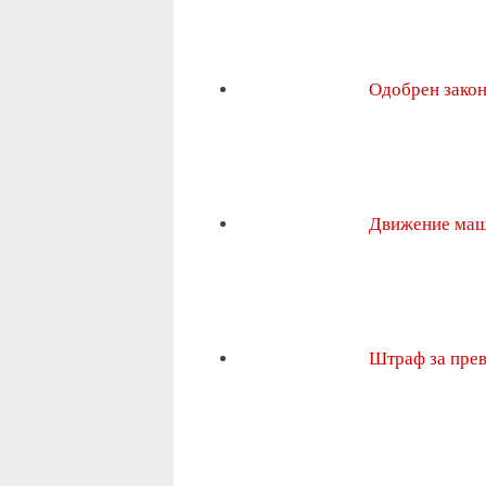
Одобрен зако
Движение маш
Штраф за пре