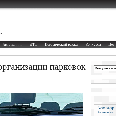
ма
Автотюнинг
ДТП
Исторический раздел
Конкурсы
Нови
организации парковок
Авто юмор
Автокаталог