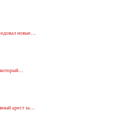
родовал новые…
, который…
вный арест за…