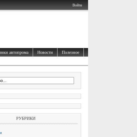
Войти
нки автопрома
Новости
Полезное
РУБРИКИ
и