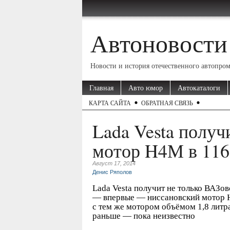
Автоновости
Новости и история отечественного автопро
Главная
Авто юмор
Автокаталоги
КАРТА САЙТА
ОБРАТНАЯ СВЯЗЬ
Lada Vesta получ
мотор H4М в 116 л
Август 17, 2014
Денис Ряполов
Lada Vesta получит не только ВАЗо
— впервые — ниссановский мотор H4М
с тем же мотором объёмом 1,8 литра
раньше — пока неизвестно