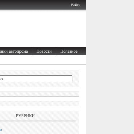
Войти
нки автопрома
Новости
Полезное
РУБРИКИ
и