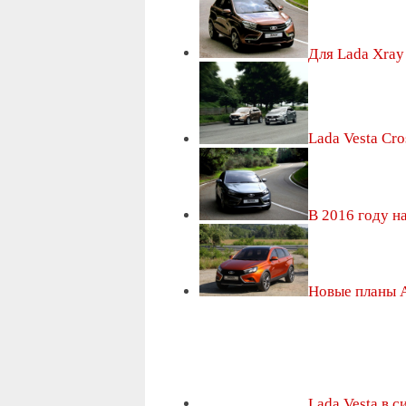
Для Lada Xra
Lada Vesta Cro
В 2016 году н
Новые планы 
Lada Vesta в с