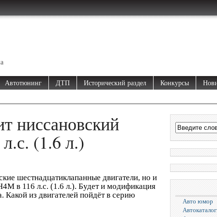
ма
Автотюнинг
ДТП
Исторический раздел
Конкурсы
Нови
ит ниссановский
.с. (1.6 л.)
вские шестнадцатиклапанные двигатели, но и
 в 116 л.с. (1.6 л.). Будет и модификация
. Какой из двигателей пойдёт в серию
Авто юмор
Автокаталог