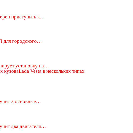
рен приступить к…
П для городского…
ирует установку на…
Lada Vesta в нескольких типах
лучит 3 основные…
лучит два двигателя…