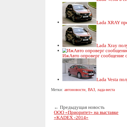
Lada XRAY пр
Lada Xray по
ИжАвто опроверг сообщение
Lada Vesta п
Метки:
автоновости
,
ВАЗ
,
лада-веста
← Предыдущая новость
ООО «Приоритет» на выставке
«KADEX -2014»