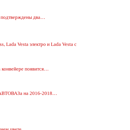
y подтверждены два…
ss, Lada Vesta электро и Lada Vesta с
а конвейере появится…
АВТОВАЗа на 2016-2018…
инем цвете