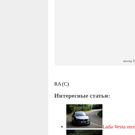
мотор H4
RA (С)
Интересные статьи:
Lada Vesta по