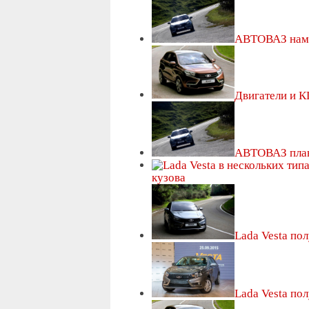
АВТОВАЗ наме
Двигатели и К
АВТОВАЗ план
кузова
Lada Vesta по
Lada Vesta по