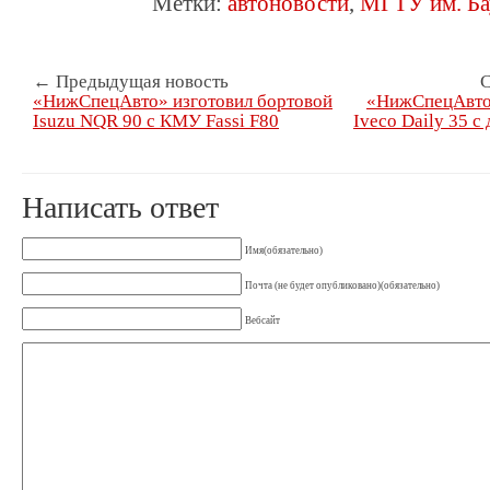
Метки:
автоновости
,
МГТУ им. Ба
← Предыдущая новость
С
«НижСпецАвто» изготовил бортовой
«НижСпецАвто»
Isuzu NQR 90 с КМУ Fassi F80
Iveco Daily 35 с
Написать ответ
Имя(обязательно)
Почта (не будет опубликовано)(обязательно)
Вебсайт