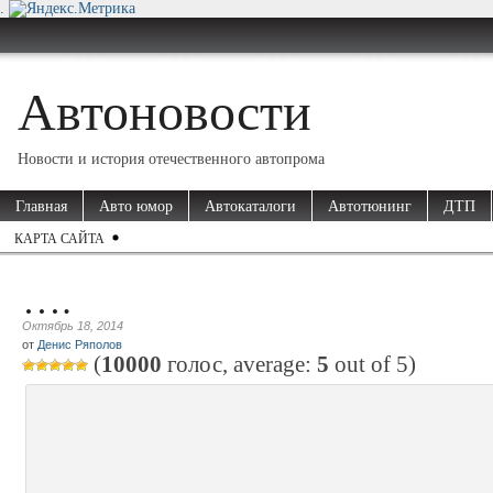
.
Автоновости
Новости и история отечественного автопрома
Главная
Авто юмор
Автокаталоги
Автотюнинг
ДТП
КАРТА САЙТА
….
Октябрь 18, 2014
от
Денис Ряполов
(
10000
голос, average:
5
out of
5
)