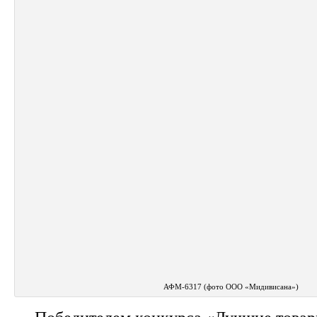
АФМ-6317 (фото ООО «Мидивисана»)