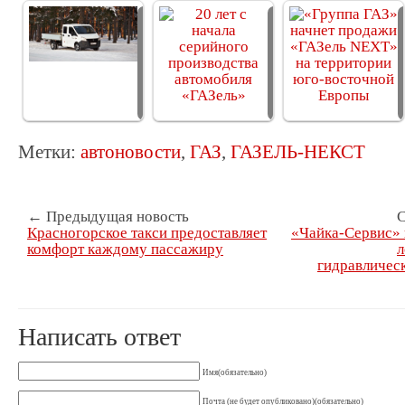
Автопробег
20 лет с начала
«Газель-Некст»
серийного…
и…
Метки:
автоновости
,
ГАЗ
,
ГАЗЕЛЬ-НЕКСТ
← Предыдущая новость
С
Красногорское такси предоставляет
«Чайка-Сервис» 
комфорт каждому пассажиру
л
гидравлическ
Написать ответ
Имя(обязательно)
Почта (не будет опубликовано)(обязательно)