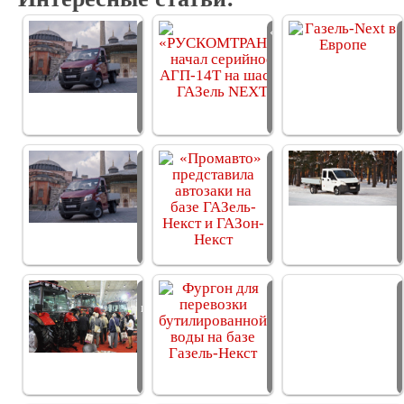
В Турции
«РУСКОМТРАНС»
открыли завод
начал
по…
серийное…
«Группа ГАЗ» и
«Промавто»
турецкая
представила
компания
автозаки
ОАО «МТЗ» на
Фургон для
выставке «Konya
перевозки…
Agriculture…