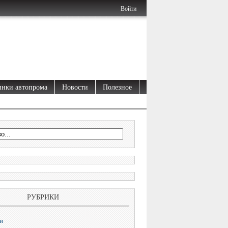
Войти
нки автопрома
Новости
Полезное
РУБРИКИ
и