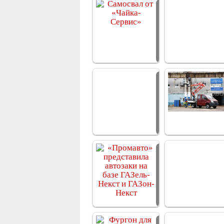
Самосвал от
«Чайка-Сервис»
«Чайка-Сервис»
представил…
«Промавто»
представила
автозаки
Фургон для