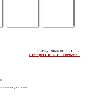
изготовил…
представил…
представил…
Следующая новость →
Станция СКО-10 «Гигиена»
о)
 опубликовано)(обязательно)