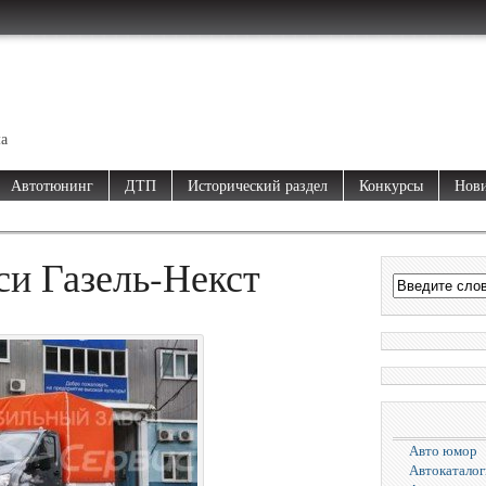
ма
Автотюнинг
ДТП
Исторический раздел
Конкурсы
Нови
си Газель-Некст
Авто юмор
Автокаталог