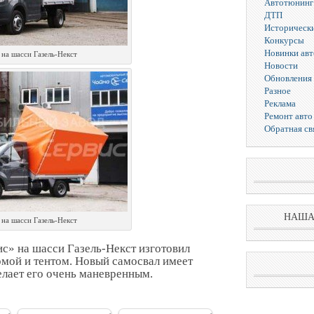
Автотюнинг
ДТП
Исторически
Конкурсы
Новинки ав
 на шасси Газель-Некст
Новости
Обновления 
Разное
Реклама
Ремонт авто
Обратная св
НАША
 на шасси Газель-Некст
с» на шасси Газель-Некст изготовил
мой и тентом. Новый самосвал имеет
елает его очень маневренным.