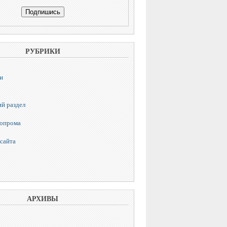
РУБРИКИ
и
й раздел
топрома
сайта
АРХИВЫ