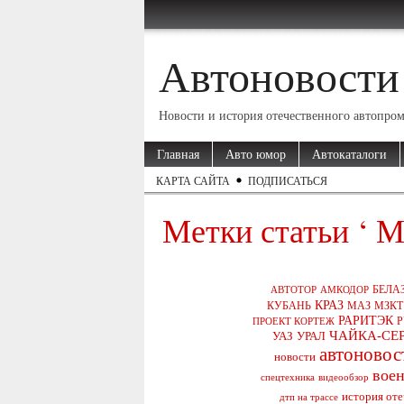
Автоновости
Новости и история отечественного автопро
Главная
Авто юмор
Автокаталоги
КАРТА САЙТА
ПОДПИСАТЬСЯ
Метки статьи ‘ 
АВТОТОР
АМКОДОР
БЕЛА
КРАЗ
КУБАНЬ
МЗКТ
МАЗ
РАРИТЭК
ПРОЕКТ КОРТЕЖ
ЧАЙКА-СЕ
УРАЛ
УАЗ
автоновос
новости
воен
видеообзор
спецтехника
история от
дтп на трассе