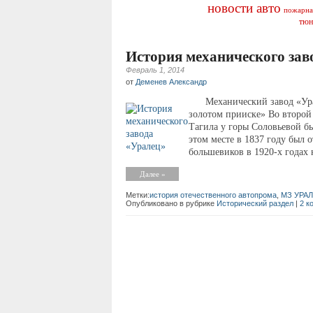
новости авто
пожарна
тюн
История механического зав
Февраль 1, 2014
от
Деменев Александр
Механический завод «Урале
золотом прииске» Во второй
Тагила у горы Соловьевой б
этом месте в 1837 году был
большевиков в 1920-х годах 
Далее »
Метки:
история отечественного автопрома
,
МЗ УРА
Опубликовано в рубрике
Исторический раздел
|
2 к