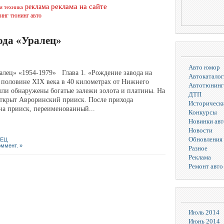
реклама на сайте
реклама
я техника
инг
тюнинг авто
ода «Уралец»
Авто юмор
ц» «1954-1979» Глава 1. «Рождение завода на
Автокаталог
 половине ХIХ века в 40 километрах от Нижнего
Автотюнинг
ыли обнаружены богатые залежи золота и платины. На
ДТП
 открыт Авроринский прииск. После прихода
Исторически
на прииск, переименованный...
Конкурсы
Новинки ав
Новости
Обновления 
ЛЕЦ
оммент. »
Разное
Реклама
Ремонт авто
Июль 2014
Июнь 2014