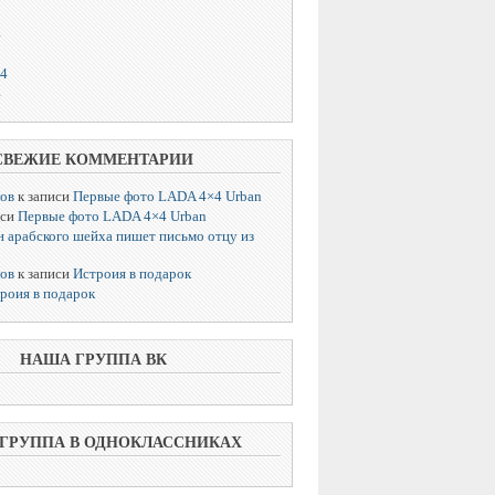
4
14
4
СВЕЖИЕ КОММЕНТАРИИ
лов
к записи
Первые фото LADA 4×4 Urban
иси
Первые фото LADA 4×4 Urban
 арабского шейха пишет письмо отцу из
лов
к записи
Истроия в подарок
роия в подарок
НАША ГРУППА ВК
ГРУППА В ОДНОКЛАССНИКАХ