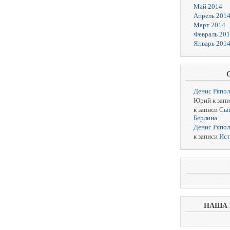
Май 2014
Апрель 201
Март 2014
Февраль 20
Январь 201
Денис Ряпо
Юрий к зап
к записи
Сын
Берлина
Денис Ряпо
к записи
Ист
НАША 