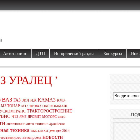
ма
Автотюнинг
ДТП
Исторический раздел
Конкурсы
Нови
МЗ УРАЛЕЦ ’
ВАЗ
КАМАЗ
ГАЗ
ЗИЛ
КМЗ-
З
ИЖ
МЗ ТОНАР
МТЗ
НЕФАЗ
ОАО КОММАШ
ТРАКТОРОСТРОЕНИЕ
РУСКОМТРАНС
ПО
РВИС
ЧТЗ
авто
ЯРОВИТ МОТОРС
ЯМЗ
ти
автотюнинг
авто тюнинг
армейская
ная техника
выставки
дтп
дтп 2014
новости
ечественного автопрома