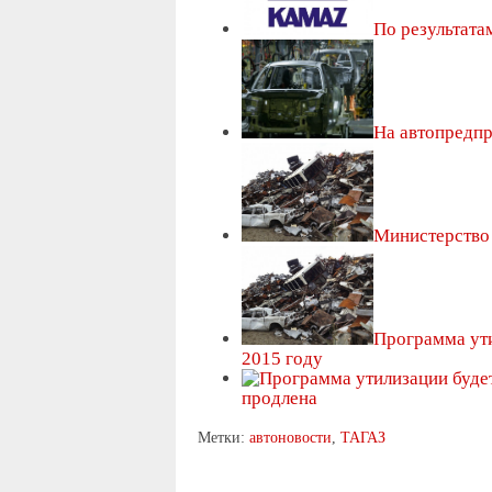
По результат
На автопредп
Министерство
Программа ути
2015 году
продлена
Метки:
автоновости
,
ТАГАЗ