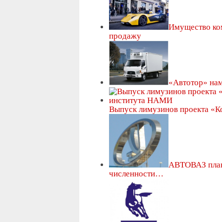
Имущество ком
продажу
«Автотор» нам
Выпуск лимузинов проекта «К
АВТОВАЗ план
численности…