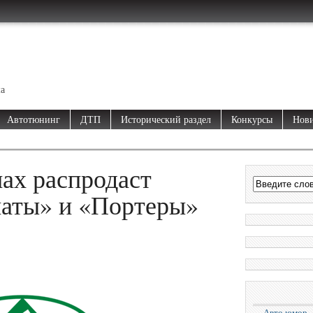
ма
Автотюнинг
ДТП
Исторический раздел
Конкурсы
Нови
ах распродаст
аты» и «Портеры»
Авто юмор