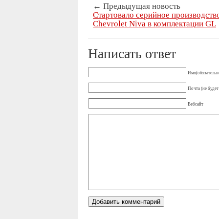
← Предыдущая новость
Стартовало серийное производств
Chevrolet Niva в комплектации GL
Написать ответ
Имя(обязательн
Почта (не будет
Вебсайт