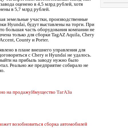
авода оценено в 4,5 млрд рублей, хотя
нены в 5,7 млрд рублей.
чая земельные участки, производственные
рки Hyundai, будут выставлены на торги. При
то большая часть оборудования компании не
ачена только для сборки TagAZ Aquila, Chery
Accent, County и Porter.
явлено в плане внешнего управления для
договориться с Chery и Hyundai не удалось.
выйти на прибыль заводу нужно было
ртал. Реально же предприятие собирало не
но.
Имущество ТагАЗа
ожет возобновиться сборка автомобилей