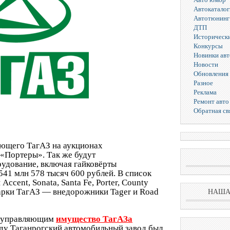
Автокаталог
Автотюнинг
ДТП
Исторически
Конкурсы
Новинки ав
Новости
Обновления 
Разное
Реклама
Ремонт авто
Обратная св
ющего ТагАЗ на аукционах
«Портеры». Так же будут
удование, включая гайковёрты
541 млн 578 тысяч 600 рублей. В список
cent, Sonata, Santa Fe, Porter, County
марки ТагАЗ — внедорожники Tager и Road
НАША
м управляющим
имущество ТагАЗа
оду Таганрогский автомобильный завод был