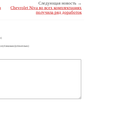
Следующая новость →
о
Chevrolet Niva во всех комплектациях
получила ряд доработок
о)
 опубликовано)(обязательно)